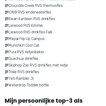
Crocodile Creek RVS thermosfles
ION8 RVS kinderwaterfles
Klean Kanteen RVS drinkfles
Liewood RVS Kimmie
Liewood RVS drinkfles Falk
Mepal Flip Up Campus
Munchkin Cool Cat
Pura RVS rietjesbeker
Quechua drinkfles
Skiphop Zoo RVS drinkfles met rietje
Trixie RVS drinkfles
Yeti Rambler Jr.
Waterdrop Toddler bottle
Mijn persoonlijke top-3 als