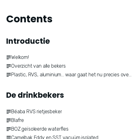
Contents
Introductie
Welkom!
Overzicht van alle bekers
Plastic, RVS, aluminium... waar gaat het nu precies over?
De drinkbekers
Béaba RVS rietjesbeker
Blafre
BOZ geïsoleerde waterfles
Camelbak Eddy en SST vacuüm isolated