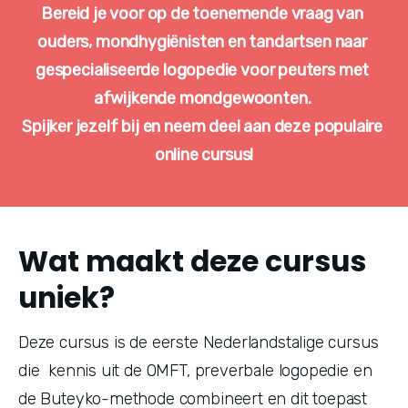
Bereid je voor op de toenemende vraag van 
ouders, mondhygiënisten en tandartsen naar 
gespecialiseerde logopedie voor peuters met 
afwijkende mondgewoonten. 
Spijker jezelf bij en neem deel aan deze populaire 
online cursus!
Wat maakt deze cursus
uniek?
Deze cursus is de eerste Nederlandstalige cursus 
die  kennis uit de OMFT, preverbale logopedie en 
de Buteyko-methode combineert en dit toepast 